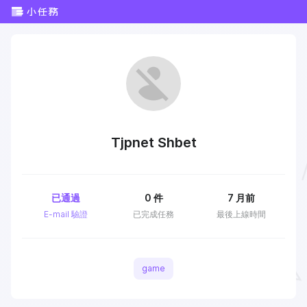
Tjpnet Shbet
已通過
0
件
7 月前
E-mail 驗證
已完成任務
最後上線時間
game