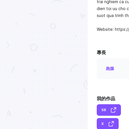
trai nghiem ca c
dien toi uu cho 
suot qua trinh th
Website: https:/
專長
跑腿
我的作品
S8
X