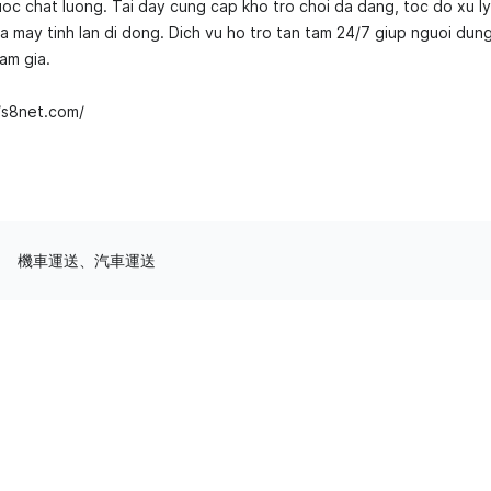
uoc chat luong. Tai day cung cap kho tro choi da dang, toc do xu l
ca may tinh lan di dong. Dich vu ho tro tan tam 24/7 giup nguoi dun
am gia.
/s8net.com/
機車運送、汽車運送