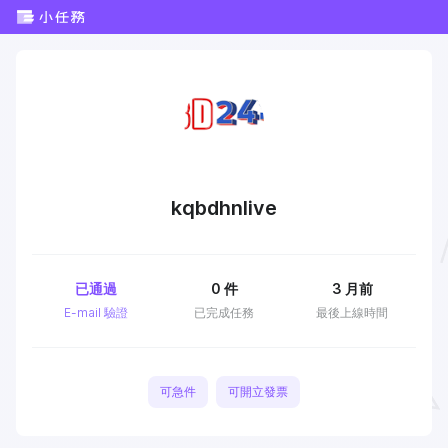
kqbdhnlive
已通過
0
件
3 月前
E-mail 驗證
已完成任務
最後上線時間
可急件
可開立發票