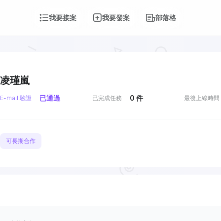
我要接案
我要發案
部落格
凌瑾嵐
已通過
0
件
E-mail 驗證
已完成任務
最後上線時間
可長期合作