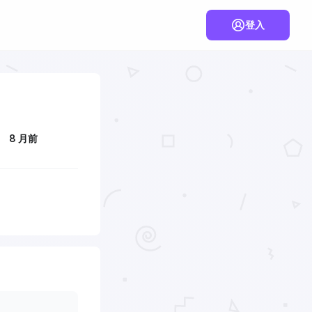
登入
8 月前