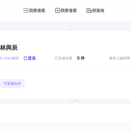
我要接案
我要發案
部落格
林與辰
已通過
0
件
E-mail 驗證
已完成任務
最後上線時間
可長期合作