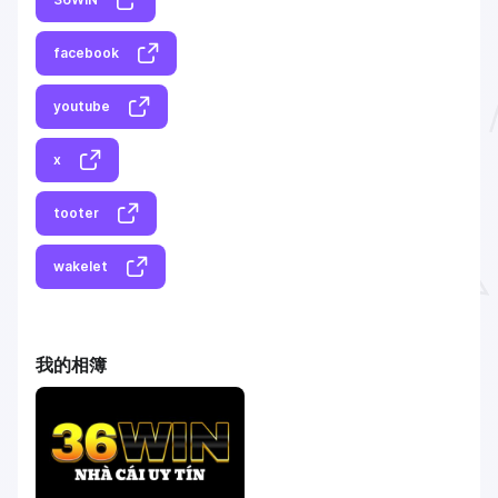
facebook
youtube
x
tooter
wakelet
我的相簿