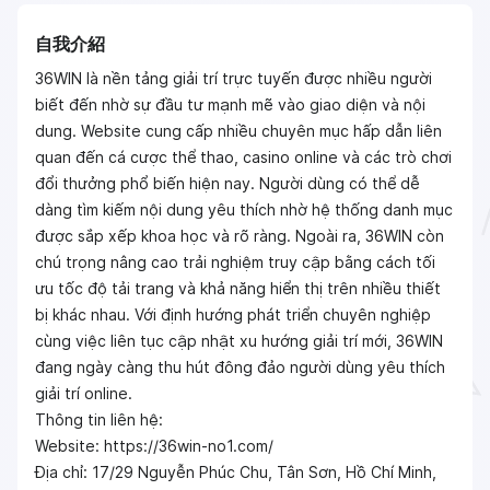
自我介紹
36WIN là nền tảng giải trí trực tuyến được nhiều người
biết đến nhờ sự đầu tư mạnh mẽ vào giao diện và nội
dung. Website cung cấp nhiều chuyên mục hấp dẫn liên
quan đến cá cược thể thao, casino online và các trò chơi
đổi thưởng phổ biến hiện nay. Người dùng có thể dễ
dàng tìm kiếm nội dung yêu thích nhờ hệ thống danh mục
được sắp xếp khoa học và rõ ràng. Ngoài ra, 36WIN còn
chú trọng nâng cao trải nghiệm truy cập bằng cách tối
ưu tốc độ tải trang và khả năng hiển thị trên nhiều thiết
bị khác nhau. Với định hướng phát triển chuyên nghiệp
cùng việc liên tục cập nhật xu hướng giải trí mới, 36WIN
đang ngày càng thu hút đông đảo người dùng yêu thích
giải trí online.
Thông tin liên hệ:
Website: https://36win-no1.com/
Địa chỉ: 17/29 Nguyễn Phúc Chu, Tân Sơn, Hồ Chí Minh,