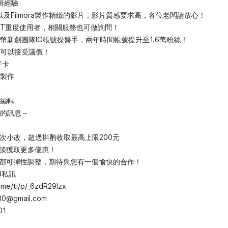
輯經驗
t以及Filmora製作精緻的影片，影片質感要求高，各位老闆請放心！
t GPT重度使用者，相關服務也可做詢問！
幣新創團隊IG帳號操盤手，兩年時間帳號提升至1.6萬粉絲！
可以接受議價！
字卡
音製作
輯
或編輯
的訊息～
2次小改，超過斟酌收取最高上限200元
談獲取更多優惠！
都可彈性調整，期待與您有一個愉快的合作！
B私訊
e.me/ti/p/_6zdR29lzx
0430@gmail.com
01