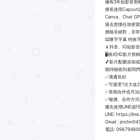
擁有3年短影音剪
擅長使用Capcu
Canva、Cha
過去曾擔任加密貨
價格非絕對，非常
⌨️逐字字幕 特效
📱抖音、IG短影
🖥️橫式HD影片剪
🎵影片配樂添加
期待能收到老闆們
✅溝通良好
✅可接受1次大改
✅長期合作也可洽
✅報價、合作方式
優先使用LINE或F
LINE: https://lin
Gmail : jinchin
電話: 09879480