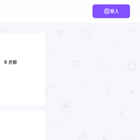
登入
8 月前