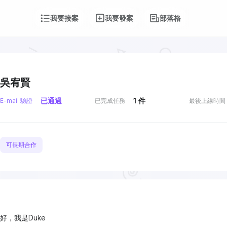
我要接案
我要發案
部落格
吳宥賢
已通過
1
件
E-mail 驗證
已完成任務
最後上線時間
可長期合作
好，我是Duke