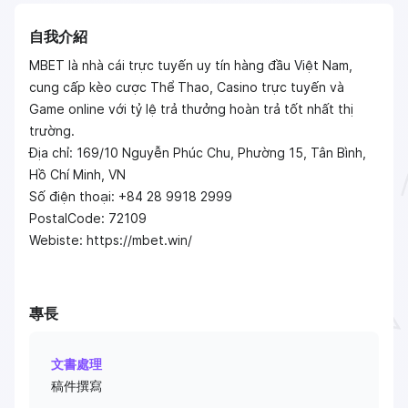
自我介紹
MBET là nhà cái trực tuyến uy tín hàng đầu Việt Nam,
cung cấp kèo cược Thể Thao, Casino trực tuyến và
Game online với tỷ lệ trả thưởng hoàn trả tốt nhất thị
trường.
Địa chỉ: 169/10 Nguyễn Phúc Chu, Phường 15, Tân Bình,
Hồ Chí Minh, VN
Số điện thoại: +84 28 9918 2999
PostalCode: 72109
Webiste: https://mbet.win/
專長
文書處理
稿件撰寫