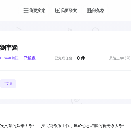
我要接案
我要發案
部落格
劉宇涵
已通過
0
件
E-mail 驗證
已完成任務
最後上線時間
#文青
次文章的延畢大學生，擅長寫作跟手作，屬於心思細膩的視光系大學生