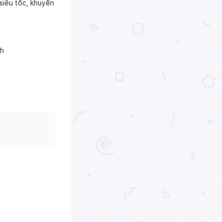
siêu tốc, khuyến
nh