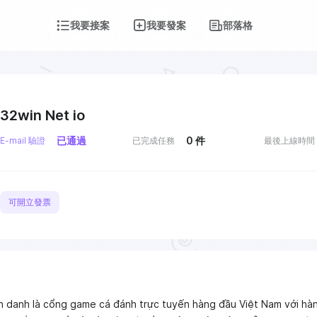
我要接案
我要發案
部落格
32win Net io
已通過
0
件
E-mail 驗證
已完成任務
最後上線時間
可開立發票
 danh là cổng game cá đánh trực tuyến hàng đầu Việt Nam với hàn