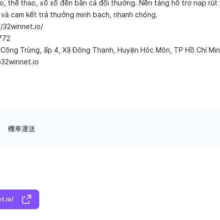
o, thể thao, xổ số đến bắn cá đổi thưởng. Nền tảng hỗ trợ nạp rút 
 và cam kết trả thưởng minh bạch, nhanh chóng.
/32winnet.io/
772
ùi Công Trừng, ấp 4, Xã Đông Thạnh, Huyện Hóc Môn, TP Hồ Chí Mi
32winnet.io
機車運送
t.io/