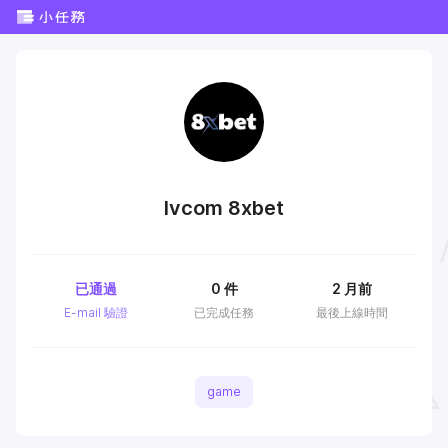
lvcom 8xbet
已通過
0
件
2 月前
E-mail 驗證
已完成任務
最後上線時間
game