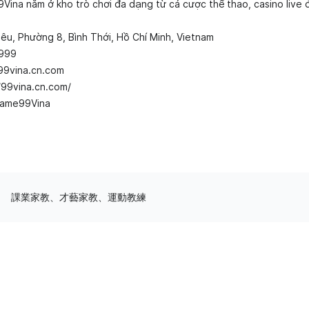
Vina nằm ở kho trò chơi đa dạng từ cá cược thể thao, casino live 
Siêu, Phường 8, Bình Thới, Hồ Chí Minh, Vietnam
999
99vina.cn.com
/99vina.cn.com/
game99Vina
課業家教、才藝家教、運動教練