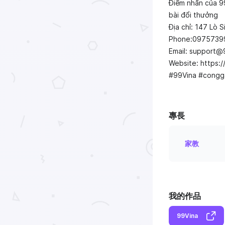
Điểm nhấn của 99
bài đổi thưởng
Địa chỉ: 147 Lò 
Phone:0975739
Email: support@
Website: https:/
#99Vina #cong
專長
家教
我的作品
99Vina