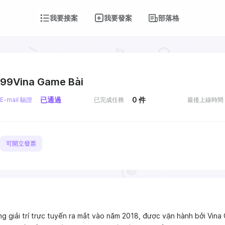
我要接案
我要發案
部落格
99Vina Game Bài
已通過
0
件
E-mail 驗證
已完成任務
最後上線時間
可開立發票
ng giải trí trực tuyến ra mắt vào năm 2018, được vận hành bởi Vin