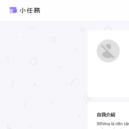
自我介紹
99Vina là nền tả