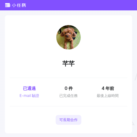
芊芊
已通過
0
件
4 年前
E-mail 驗證
已完成任務
最後上線時間
可長期合作