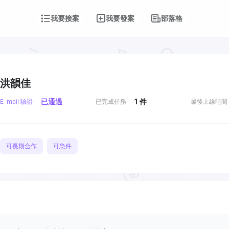
我要接案
我要發案
部落格
洪韻佳
已通過
1
件
E-mail 驗證
已完成任務
最後上線時間
可長期合作
可急件