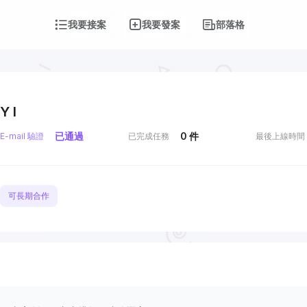
我要接案
我要發案
部落格
Y I
已通過
0
件
E-mail 驗證
已完成任務
最後上線時間
可長期合作