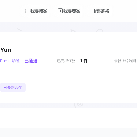
我要接案
我要發案
部落格
Yun
已通過
1
件
E-mail 驗證
已完成任務
最後上線時間
可長期合作